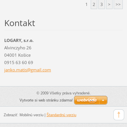
1
2
3
>
>>
Kontakt
LOGARY, s.r.o.
Alvinczyho 26
04001 Košice
0915 63 60 69
janko.ma
tis@gmai
l.com
© 2009 Všetky práva vyhradené.
Vytvorte si web stránku zdarma!
Zobraziť:
Mobilnú verziu
|
Štandardnú verziu