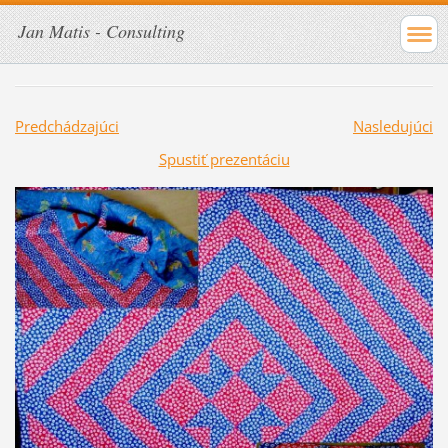
Jan Matis - Consulting
Predchádzajúci
Nasledujúci
Spustiť prezentáciu