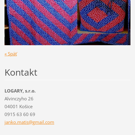
« Späť
Kontakt
LOGARY, s.r.o.
Alvinczyho 26
04001 Košice
0915 63 60 69
janko.ma
tis@gmai
l.com