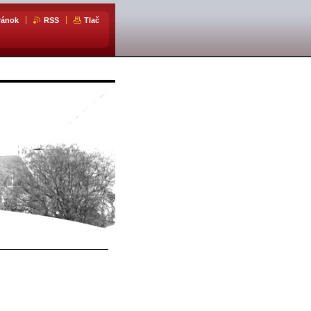
ránok
RSS
Tlač