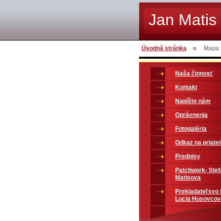
Jan Matis 
Úvodná stránka
Mapa 
Naša činnosť
Kontakt
Napíšte nám
Oprávnenia
Fotogaléria
Odkaz na priate
Predpisy
Patchwork- Stef
Matisova
Prekladateľsvo
Lucia Husovcov