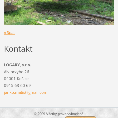
« Späť
Kontakt
LOGARY, s.r.o.
Alvinczyho 26
04001 Košice
0915 63 60 69
janko.ma
tis@gmai
l.com
© 2009 Všetky práva vyhradené.